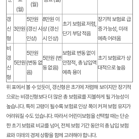
(월)
(월)
갱
5만원
8만원 이
장기적 보험료 급
초기 보험료 저렴,
신
3만원
(갱신 시
상 (갱신
증 가능성, 미래
단기 부담 적음
형
인상)
시 인상)
예측 어려움
비
5만원
보험료 변동 없이
갱
5만원 (변
초기 보험료가 상
5만원
(변동 없
안정적, 총 납입액
신
동 없음)
대적으로 높음
음)
예측 용이
형
위 표에서 볼 수 있듯이, 갱신형은 초기에 저렴해 보이지만 장기적
으로는 비갱신형보다 더 많은 총 보험료를 지불하게 될 가능성이
높습니다. 특히 고령이 될수록 보험료 인상 폭이 커져 보험 유지가
어려워질 수도 있습니다. 따라서 어린이보험을 선택할 때는 단순
한 초기 보험료 비교를 넘어, 전체 보험 기간 동안의 총 납입 보험
료와 미래의 경제 상황을 함께 고려해야 합니다.