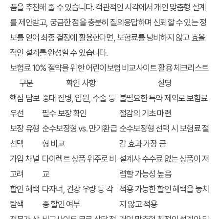
품을 추천해 줄 수 있습니다. 객관적인 시각에서 개인 맞춤형 설계
를 제안받고, 궁금한 점을 충분히 질의응답하며 신뢰할 수 있는 정
보를 얻어 최종 결정에 활용한다면, 보험료를 낭비하지 않고 효율
적인 설계를 완성할 수 있습니다.
보험료 10% 절약을 위한 어린이보험 비교사이트 활용 체크리스트
구분
확인 사항
설명
핵심 담보
중대 질병, 입원, 수술 등
불필요한 특약 제외로 보험료
우선
필수 보장 확인
절감의 기초 마련
보장 유형
순수보장형 vs. 만기환급
순수보장형 선택 시 보험료 절
선택
형 비교
감 효과 가장 큼
가입 채널
다이렉트 상품 위주로 비
설계사 수수료 없는 상품이 저
고려
교
렴할 가능성 높음
할인 혜택
다자녀, 건강 우량 등 각
적용 가능한 할인 혜택을 놓치
탐색
종 할인 여부
지 않고 적용