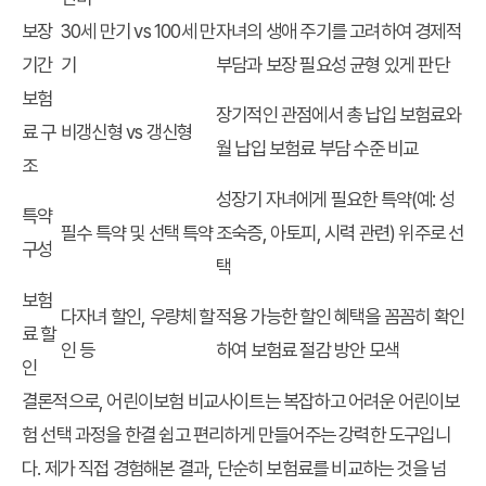
보장
30세 만기 vs 100세 만
자녀의 생애 주기를 고려하여 경제적
기간
기
부담과 보장 필요성 균형 있게 판단
보험
장기적인 관점에서 총 납입 보험료와
료 구
비갱신형 vs 갱신형
월 납입 보험료 부담 수준 비교
조
성장기 자녀에게 필요한 특약(예: 성
특약
필수 특약 및 선택 특약
조숙증, 아토피, 시력 관련) 위주로 선
구성
택
보험
다자녀 할인, 우량체 할
적용 가능한 할인 혜택을 꼼꼼히 확인
료 할
인 등
하여 보험료 절감 방안 모색
인
결론적으로, 어린이보험 비교사이트는 복잡하고 어려운 어린이보
험 선택 과정을 한결 쉽고 편리하게 만들어주는 강력한 도구입니
다. 제가 직접 경험해본 결과, 단순히 보험료를 비교하는 것을 넘