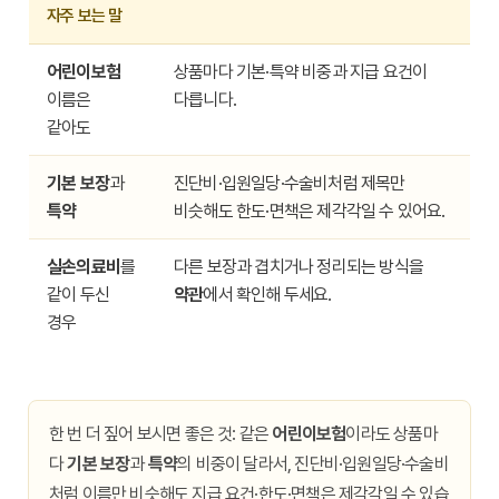
자주 보는 말
어린이보험
상품마다 기본·특약 비중과 지급 요건이
이름은
다릅니다.
같아도
기본 보장
과
진단비·입원일당·수술비처럼 제목만
특약
비슷해도 한도·면책은 제각각일 수 있어요.
실손의료비
를
다른 보장과 겹치거나 정리되는 방식을
같이 두신
약관
에서 확인해 두세요.
경우
한 번 더 짚어 보시면 좋은 것: 같은
어린이보험
이라도 상품마
다
기본 보장
과
특약
의 비중이 달라서, 진단비·입원일당·수술비
처럼 이름만 비슷해도 지급 요건·한도·면책은 제각각일 수 있습