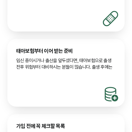
갱신 여부
보험료가 주기적으로 바뀌는지, 가입 시점에
가까워지면, 이어갈지·정리할지 가계 상황과 함께 여유
1. 다양한 할인 특약 활용
고정되는지
있게 검토해 보시면 됩니다.
다자녀 할인: 자녀가 여러 명인 경우 적용
3
고액 계약 할인: 일정 보험료 이상 가입 시
특약 구성
꼭 필요한 보장만 있는지, 중복·과다 가입은
건강체 할인: 자녀의 건강 상태가 양호할 경우
아닌지
2. 순수보장형 상품 선택
4
만기 시 환급금이 없는 순수보장형 상품은 만기환급형보다
만기·납기
보장 기간과 보험료 납입 기간이 가계에 맞는지
보험료가 저렴합니다. 보장에만 집중하여 보험료 부담을
서명은 신중하게, 한 번 더 읽어 보신 뒤에 하시면 부모님
줄이고 싶다면 순수보장형을 고려하는 것이 좋습니다.
태아보험부터 이어 받는 준비
마음도, 아이 보장도 든든해집니다.
3. 보장 범위 및 기간 신중하게 설정
문서를 읽을 때 작은 팁:
전자약관이라면
“면책”, “감액”,
임신 중이시거나 출산을 앞두셨다면, 태아보험으로 출생
과도한 보장이나 너무 긴 만기 설정은 보험료 인상으로
“보장개시”, “제외”
같은 단어로 검색해 보셔도 빠르게
전후 위험부터 대비하시는 분들이 많습니다. 출생 후에는
이어집니다. 자녀에게 꼭 필요한 보장만 선택하고, 만기
들어갈 수 있습니다. 같은 문장이라도 보험사마다 숫자·
어린이보험으로 이어져서 성장기 보장까지 한 흐름으로
시점을 합리적으로 조정하여 보험료를 관리하세요.
일수가 다르니,
한 상품 안에서는 숫자만
천천히 대조해
가져가실 수 있어요.
4. 여러 상품을 같은 기준으로 비교하기
보세요. 상품설명서 앞부분의
가입 요건·보험기간·
태아보험
보험사마다 보장 구성과 보험료가 조금씩 다릅니다. 견적·
납입기간
을 먼저 적어 두고 본문으로 들어가면 전체
태아보험이란?
약관 요약을 나란히 두고 읽어 보시면, 우리 가정에 맞는지
그림이 잡히기 쉽습니다.
임신 중 가입하여 선천성 질환, 저체중아 출산, 신생아 관련
가늠하기 쉬워집니다. 다만 화면의 수치는 참고용일 수
질병 등 출생 시 위험을 보장합니다. 임신 22주 이내
있으니 최종 확인은 상품설명서·약관으로 하시는 것이
가입이 일반적이며, 출생 후 어린이보험으로 자동
안전합니다.
전환되어 보장을 이어갑니다.
여러 상품을 직접 읽어 보시는 시간이, 나중에 약관과 실제
선천이상 보장
출생 후 선천성 질환 수술/치료비
가입 전에 꼭 체크할 목록
보장이 잘 맞는지 확인하는 데 도움이 될 수 있어요.
인큐베이터 비용
저체중아 출산 시