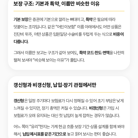
보장 구조: 기본과 특약, 이름만 비슷한 이유
기본 보장
은 증권에 기본으로 깔리는 뼈대이고,
특약
은 필요에 따라
덧붙이는 조각입니다. 같은 “어린이보험” 이름 아래에서도 어떤 상품은
진단비 위주, 어떤 상품은 입원일당·수술비를 두텁게 두는 식으로
비중이
다릅니다.
그래서 이름만 보고는 구조가 같아 보여도,
특약 코드·한도·면책
을 나란히
펼쳐 보셔야 “비슷해 보이는 이유”가 풀립니다.
갱신형과 비갱신형, 납입·장기 관점에서만
갱신형
은 일정 주기마다 보험료가 다시 정해질 수 있어 초기 부담은 낮게
느껴질 수 있지만, 장기 총액은 커질 수 있습니다.
비갱신형
은 가입 시
보험료가 오래 유지되는 대신 첫 납입이 높게 잡히는 경우가 많습니다.
어느 쪽이 “유리”한지는 가계 현금 흐름·보장 기간·상품 설계를 함께 봐야
해서,
납입 예시표를 같은 기간으로
놓고 읽어 보시는 편이 좋습니다.