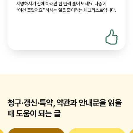
납입 부담을 줄일 때의 우선순위 예시:
① 꼭 필요한 보장만
서명하시기 전에 아래만 한 번씩 훑어 보세요. 나중에
신생아 질병
신생아 시기 발생하기 쉬운 질병 치료비
남기고
겹치는 특약
을 정리한다 ②
만기·납기
를 현실적인
“이건 몰랐어요” 하시는 일을 줄이려는 체크리스트입니다.
→
길이로 맞춘다 ③ 할인·건강체 조건이 있다면 증빙
1
어린이보험
가능한지 확인한다, 순으로 생각해 보셔도 좋습니다. 월
보장 기간과 만기 설정
태아보험과 이어지는 어린이보험
보험료가 부담되신다면, 같은 보장 표를 기준으로
납입
20세, 30세 만기 또는 100세 만기 등 다양합니다. 자녀가
출생 직후부터 보장이 이어지면 부모님도 마음이 놓이는
예시가 다른 만기·납기
몇 가지만 나란히 적어 보시는 것도
성인이 되어서도 보장을 원하면 100세 만기를, 특정
편입니다. 전환 시점·특약·보험료는 상품마다 다르니, 여러
방법이에요. “지금 당장 줄인 금액”만 보지 말고, 몇 년
시점까지의 보장이면 단기 만기를 고려하세요. 자녀의
상품의 약관을 같은 항목으로 짚어 보시길 권해 드려요.
후까지의
총 납입 그림
도 함께 보시면 선택이
독립 시점과 건강 상태를 고려해 합리적인 만기 설정을
전환·이어 받을 때 확인해 볼 질문:
출생 신고 후 증권이
수월해집니다.
해야 합니다.
바로 나오는지,
면책·감액
이 새로 적용되는지, 태아 때
2
넣었던 특약이
그대로 이어지는지·다시 고르는지
를
보장 범위 및 특약 구성
상품설명서에 적혀 있는 대로 확인해 보세요. 가입 가능
기본 보장 외에 자녀에게 필요한 특약을 추가하여 맞춤형
주수·시기
도 상품마다 다르니, “지금 시점에 청약이
설계를 해야 합니다. 중대 질병 진단비(암, 뇌혈관 등),
가능한지”는 안내 화면보다
청약 전 안내 문구
를 한 번 더
성장기 특정 질환(ADHD, 성조숙증), 치아, 시력 보장 등
보시는 편이 안전합니다.
다양한 특약 중 자녀의 건강 상태와 생활 습관에 맞는 것을
청구·갱신·특약, 약관과 안내문을 읽을
선택하세요. 과도한 특약은 보험료 부담을 높일 수
있습니다.
때 도움이 되는 글
3
순수보장형 vs 만기환급형
순수보장형은 보험료가 저렴한 대신 만기 환급금이 없고,