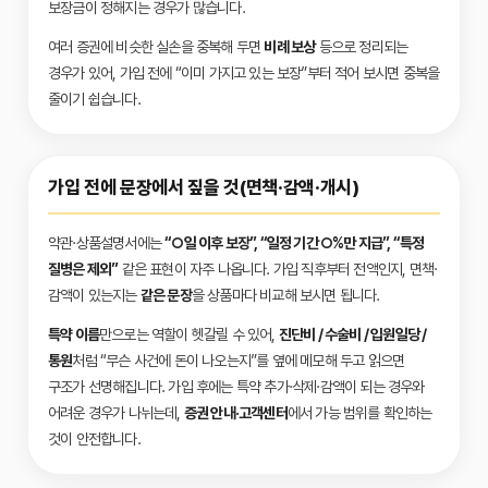
보장금이 정해지는 경우가 많습니다.
여러 증권에 비슷한 실손을 중복해 두면
비례 보상
등으로 정리되는
경우가 있어, 가입 전에 “이미 가지고 있는 보장”부터 적어 보시면 중복을
줄이기 쉽습니다.
가입 전에 문장에서 짚을 것(면책·감액·개시)
약관·상품설명서에는
“○일 이후 보장”, “일정 기간 ○%만 지급”, “특정
질병은 제외”
같은 표현이 자주 나옵니다. 가입 직후부터 전액인지, 면책·
감액이 있는지는
같은 문장
을 상품마다 비교해 보시면 됩니다.
특약 이름
만으로는 역할이 헷갈릴 수 있어,
진단비 / 수술비 / 입원일당 /
통원
처럼 “무슨 사건에 돈이 나오는지”를 옆에 메모해 두고 읽으면
구조가 선명해집니다. 가입 후에는 특약 추가·삭제·감액이 되는 경우와
어려운 경우가 나뉘는데,
증권 안내·고객센터
에서 가능 범위를 확인하는
것이 안전합니다.