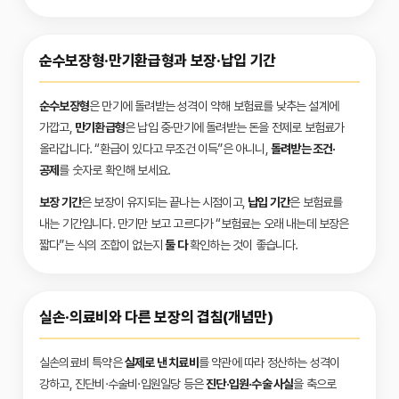
순수보장형·만기환급형과 보장·납입 기간
순수보장형
은 만기에 돌려받는 성격이 약해 보험료를 낮추는 설계에
가깝고,
만기환급형
은 납입 중·만기에 돌려받는 돈을 전제로 보험료가
올라갑니다. “환급이 있다고 무조건 이득”은 아니니,
돌려받는 조건·
공제
를 숫자로 확인해 보세요.
보장 기간
은 보장이 유지되는 끝나는 시점이고,
납입 기간
은 보험료를
내는 기간입니다. 만기만 보고 고르다가 “보험료는 오래 내는데 보장은
짧다”는 식의 조합이 없는지
둘 다
확인하는 것이 좋습니다.
실손·의료비와 다른 보장의 겹침(개념만)
실손의료비 특약은
실제로 낸 치료비
를 약관에 따라 정산하는 성격이
강하고, 진단비·수술비·입원일당 등은
진단·입원·수술 사실
을 축으로