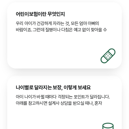
어린이보험이란 무엇인지
우리 아이가 건강하게 자라는 것, 모든 엄마 아빠의
바람이죠. 그런데 질병이나 다침은 예고 없이 찾아올 수
있고, 치료비·입원비가 한꺼번에 나가면 가정 경제에
부담이 큽니다. 어린이보험은 그럴 때 아이가 필요한
치료를 받게 돕고, 부모님 마음이라도 조금 편하게 해 주는
준비물이라고 보시면 됩니다. 영유아 때는 면역이 약해
병원을 자주 가게 되고, 뛰어노는 시기에는 작은 사고도
잦아지니까요.
요즘은 알레르기·아토피·호흡기 질환처럼 오래 관리해야
할 경우도 많습니다. 골절이나 입원이 필요한 상해까지
생각하면, 질병·상해에 대비한 보장 구조를 미리 읽어
나이별로 달라지는 보장, 이렇게 보세요
두시는 편이 좋습니다. 여러 보험사 상품의 약관·납입
아이 나이가 바뀔 때마다 걱정되는 포인트가 달라집니다.
예시를 같은 눈높이로 펼쳐 보시면, 우리 아이에게 맞는지
아래를 참고하시면 설계사 상담을 받으실 때나, 혼자
판단하는 데 도움이 됩니다.
증권을 읽으실 때도 방향을 잡기 쉽습니다.
증권·약관에서
이렇게 짚어 보세요
영유아기 (0~5세)
자주 보는 말
면역력이 약해 잦은 질병(감기, 폐렴)과 상해 위험이
어린이보험
상품마다 기본·특약 비중과 지급 요건이
높습니다. 선천성 질환, 저체중아 관련 보장도 중요합니다.