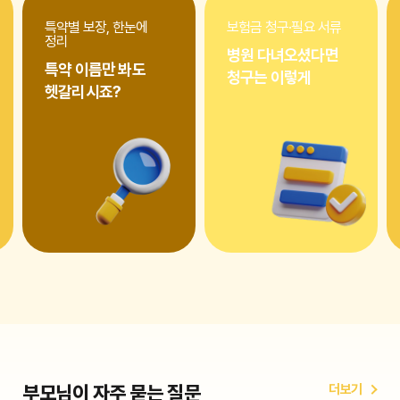
만기환급형은 보험료가 비싸지만 만기 시 납입 보험료의
일부 또는 전부를 돌려받을 수 있습니다. 가계 경제 상황과
특약별 보장, 한눈에
보험금 청구·필요 서류
정리
재테크 계획을 고려하여 유리한 형태를 선택하세요.
병원 다녀오셨다면
4
특약 이름만 봐도
청구는 이렇게
보험사의 신뢰도 및 보상 서비스
헷갈리시죠?
보험사의 재정 건전성, 고객 서비스 품질, 보험금 청구 및
사고 처리 속도를 확인하는 것이 중요합니다. 신뢰할 수
있는 보험사를 선택해야 유사 시 신속하고 원활한 보상을
받을 수 있습니다.
5
견적·약관을 나란히 대조하기
최소 3~4개 이상 상품을 같은 항목으로 나란히 보시면
차이가 눈에 들어옵니다. 금융당국의 공시·비교 자료와
함께 보시면 객관적인 기준을 세우는 데도 도움이 됩니다.
부모님께서 꼼꼼히 보실수록, 우리 아이 보장은 더
든든해집니다.
서명 전에 메모장에만 적어 두셔도 좋은 것:
① 보장 만기와
보험료
납입 종료일
②
면책·감액
이 끝나는 날짜(가능하면
캘린더에 표시) ③ 대표 연락처·증권 번호. 상담을 받으실
때는
“이 문장은 이렇게 해석되나요?”
하고 약관 조항
부모님이 자주 묻는 질문
더보기
번호를 짚어 질문해 보시면 답도 명확해지는 경우가