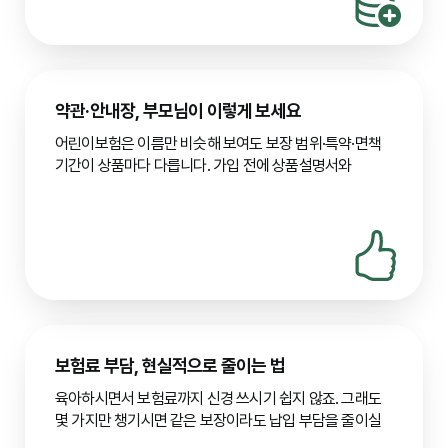
이름은 같아도
다릅니다.
입원일당, 통원치료비, 신생아 및 선천이상 수술비 특약
기본 보장
과
진단비·입원일당·수술비처럼 제목만
등을 중심으로 구성하며, 태아보험으로 미리 대비할 수
특약
비슷해도 한도·면책은 제각각일 수 있어요.
있습니다.
실손의료비
를
다른 보장과 겹치거나 정리되는 방식을
아동기 (6~13세)
같이 두신 경우
약관
에서 확인해 두세요.
단체생활 중 전염병, 외부 활동 중 골절, 화상 등 상해
약관·안내장, 부모님이 이렇게 보세요
한 번 더 짚어 보시면 좋은 것: 같은
어린이보험
이라도
사고가 빈번합니다. 질병 및 상해 보장 외에 아토피, 천식
상품마다
기본 보장
과
특약
의 비중이 달라서, 진단비·
어린이보험은 이름만 비슷해 보여도 보장 범위·특약·면책
등 환경성 질환, 성장기 특정 질병(ADHD, 성조숙증) 특약,
입원일당·수술비처럼 이름만 비슷해도 지급 요건·한도·
기간이 상품마다 다릅니다. 가입 전에
상품설명서
와
치과 치료비 보장을 고려할 수 있습니다.
면책은 제각각일 수 있습니다. 증권 표는 위만 보지 말고
약관
에서 “어떤 경우에 보험금이 나오는지”, “갱신인지
청소년기 (14~20세)
끝까지 내려가며 읽어 보시고,
실손의료비
특약을 함께
비갱신인지”, “실손과 겹치는지”를 직접 확인해 두시면
학업 스트레스 관련 질병, 스포츠 활동 중 상해 위험이
두셨다면 다른 보장과 겹치거나 정리되는 방식이
약관
에
나중에 놀라실 일이 줄어듭니다.
있습니다. 암, 뇌혈관질환, 심장질환 등 중대 질병 진단비와
어떻게 적혀 있는지까지 확인해 두시면 이후 진료·청구 때
시간이 날 때 여러 상품의 약관 요약을 나란히 펼쳐 보시고,
함께 유해 물질 노출, 자전거 사고 등 청소년기 특유의
덜 헷갈리실 수 있습니다.
궁금한 문구는 메모해 두었다가 상담 시 질문하셔도
위험에 대비하는 특약이 필요합니다. 성인까지 보장되는
좋아요. 우리 아이 나이에 맞는 특약이 들어 있는지, 가입
100세 만기 상품도 좋은 선택입니다.
후 바로 보장이 되는지(면책·감액)도 함께 체크해 보세요.
나이 구간은 상품마다 표현이 조금씩 다릅니다.
“만 6세
확인하면 좋은 체크 포인트
미만”처럼 경계가 잡혀 있는지, 학년·월령 기준인지 약관
1
보험료 부담, 현실적으로 줄이는 법
정의를 한 번 확인해 두세요. 아이가 다음 구간으로
보장 개시·면책·감액
가입 직후부터 전액 보장인지, 일정
넘어가기 전에
지금 증권에 어떤 보장이 깔려 있는지
육아하시면서 보험료까지 신경 쓰시기 쉽지 않죠. 그래도
기간 부담비율이 있는지
정리해 두시면, 병원 다녀온 뒤 “이게 보장되는지”를
몇 가지만 챙기시면 같은 보장이라도 납입 부담을 줄이실
2
스스로 짚어 보기도 쉬워집니다. 만기·납입 종료 시점이
수 있습니다.