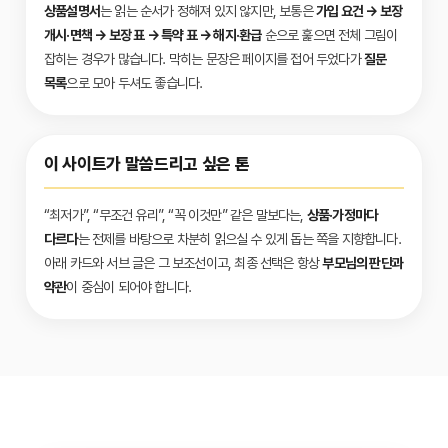
상품설명서
는 읽는 순서가 정해져 있지 않지만, 보통은
가입 요건 → 보장
개시·면책 → 보장 표 → 특약 표 → 해지·환급
순으로 훑으면 전체 그림이
잡히는 경우가 많습니다. 막히는 문장은 페이지를 접어 두었다가
질문
목록
으로 모아 두셔도 좋습니다.
이 사이트가 말씀드리고 싶은 톤
“최저가”, “무조건 유리”, “꼭 이것만” 같은 말보다는,
상품·가정마다
다르다
는 전제를 바탕으로 차분히 읽으실 수 있게 돕는 쪽을 지향합니다.
아래 카드와 서브 글은 그 보조선이고, 최종 선택은 항상
부모님의 판단과
약관
이 중심이 되어야 합니다.