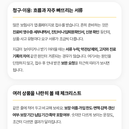
청구·이용: 흐름과 자주 빠뜨리는 서류
많은 보험사가 앱·홈페이지로 접수를 받습니다. 흔히 준비하는 것은
진료비 영수증·세부내역서, 진단서나 입퇴원확인서, 신분 확인
등인데,
상품·사고 유형마다 요구 서류가 조금씩 다릅니다.
지급이 늦어지거나 받기 어려울 때는
서류 누락, 약관상 제외, 고지와 진료
기록의 차이
같은 원인이 거론되는 경우가 많습니다. 여기서는 원인을
단정하지 않고, 접수 후 안내 받은
보완 요청
을 차근히 따라가 보시면
됩니다.
여러 상품을 나란히 볼 때 체크리스트
같은 줄에 적어 두고 비교해 보세요:
보장 이름·가입 한도·면책·감액·갱신
여부·보장 기간·납입 기간·특약 포함 여부
. 숫자만 다르게 보이는 문장도,
조건이 다르면 결과가 달라집니다.