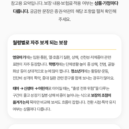
참고용 요약입니다. 보장 내용·보험료·적용 여부는
상품·가정마다
다릅니다.
궁금한 문장은 증권·약관의 해당 조항을 펼쳐 확인해
주세요.
월령별로 자주 보게 되는 보장
영유아기
에는 입원·통원, 열·호흡기 질환, 상해, 선천성·저체중아 관련
표현이 자주 등장합니다.
학령기
에는 단체생활·놀이 중 상해, 전염, 골절·
화상 등이 상대적으로 눈에 많이 띕니다.
청소년기
에는 활동량·운동,
진단비 성격의 특약, 중대 질환 관련 문구를 함께 보시는 경우가 많아요.
태아 → 신생아 → 어린이
로 이어질 때는, “출생 전후 위험”을 다루는
구간이 줄고 성장기 질병·상해 비중이 늘어나는 식으로
보장의 초점이
옮겨가는지
목차만 비교해 보셔도 흐름이 잡힙니다. 전환 시점·특약 유지
여부는 상품마다 다릅니다.