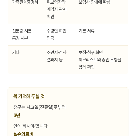
가족관계증명서
피보험자와
보험사 안내에 따름
계약자 관계
확인
신분증 사본·
수령인 확인·
기본 서류
통장 사본
입금
기타
소견서·검사
보장·청구 화면
결과지 등
체크리스트와 증권 조항을
함께 확인
꼭 기억해 두실 것
청구는 사고일(진료일)로부터
3년
안에 하셔야 합니다.
실손의료비