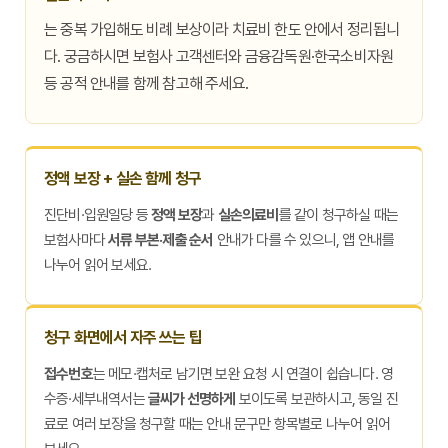
는 중복 가입해도 비례 보상이라 치료비 한도 안에서 정리됩니
다. 궁금하시면 보험사 고객센터와 금융감독원·한국소비자원
등 공적 안내를 함께 참고해 주세요.
정액 보장 + 실손 함께 청구
진단비·입원일당 등
정액 보장
과
실손의료비
를 같이 청구하실 때는
보험사마다
서류 부본·제출 순서
안내가 다를 수 있으니, 앱 안내를
나누어 읽어 보세요.
청구 화면에서 자주 쓰는 팁
접수번호
는 메모·캡처로 남기면 보완 요청 시 연결이 쉽습니다. 영
수증·세부내역서는
글씨가 선명하게
보이도록 보관하시고, 동일 진
료로 여러 보장을 청구할 때는 안내 문구만 항목별로 나누어 읽어