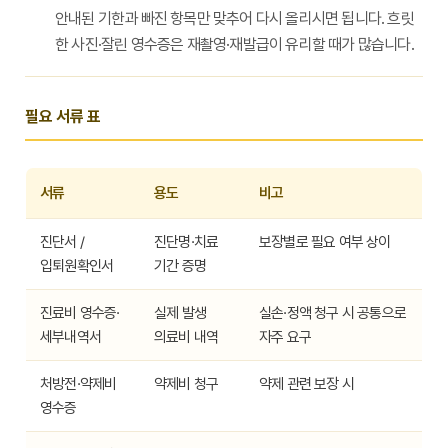
안내된 기한과 빠진 항목만 맞추어 다시 올리시면 됩니다. 흐릿
한 사진·잘린 영수증은 재촬영·재발급이 유리할 때가 많습니다.
필요 서류 표
서류
용도
비고
진단서 /
진단명·치료
보장별로 필요 여부 상이
입퇴원확인서
기간 증명
진료비 영수증·
실제 발생
실손·정액 청구 시 공통으로
세부내역서
의료비 내역
자주 요구
처방전·약제비
약제비 청구
약제 관련 보장 시
영수증